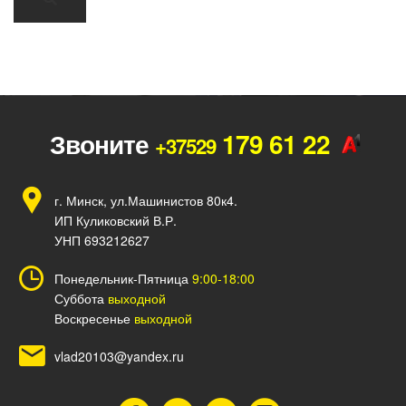
Звоните
179 61 22
+37529
г. Минск, ул.Машинистов 80к4.
ИП Куликовский В.Р.
УНП 693212627
Понедельник-Пятница
9:00-18:00
Суббота
выходной
Воскресенье
выходной
vlad20103@yandex.ru